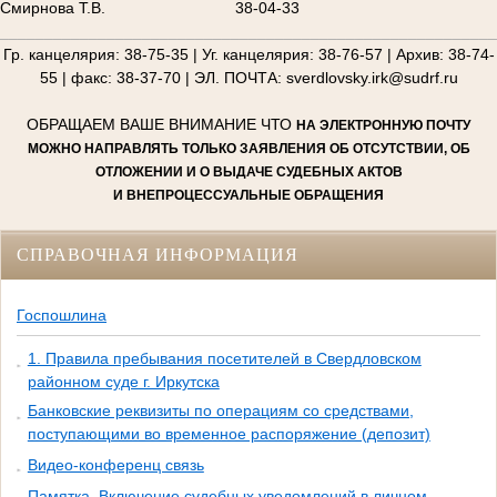
Смирнова Т.В.
38-04-33
________________________________________________________
Гр. канцелярия: 38-75-35 | Уг. канцелярия: 38-76-57 | Архив: 38-74-
55 | факс: 38-37-70 | ЭЛ. ПОЧТА: sverdlovsky.irk@sudrf.ru
ОБРАЩАЕМ ВАШЕ ВНИМАНИЕ ЧТО
НА ЭЛЕКТРОННУЮ ПОЧТУ
МОЖНО НАПРАВЛЯТЬ ТОЛЬКО ЗАЯВЛЕНИЯ ОБ ОТСУТСТВИИ, ОБ
ОТЛОЖЕНИИ И О ВЫДАЧЕ СУДЕБНЫХ АКТОВ
И ВНЕПРОЦЕССУАЛЬНЫЕ ОБРАЩЕНИЯ
СПРАВОЧНАЯ ИНФОРМАЦИЯ
Госпошлина
1. Правила пребывания посетителей в Свердловском
районном суде г. Иркутска
Банковские реквизиты по операциям со средствами,
поступающими во временное распоряжение (депозит)
Видео-конференц связь
Памятка. Включение судебных уведомлений в личном