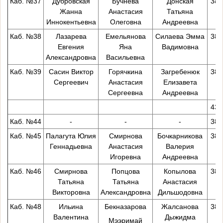
Каб. №37
Дубровская
Бучнева
Донская
38-
Жанна
Анастасия
Татьяна
Иннокентьевна
Олеговна
Андреевна
Каб. №38
Лазарева
Емельянова
Силаева Эмма
38-
Евгения
Яна
Вадимовна
Александровна
Васильевна
Каб. №39
Сасин Виктор
Горячкина
Загребенюк
38-
Сергеевич
Анастасия
Елизавета
Сергеевна
Андреевна
43-
Каб. №44
-
-
-
38-
Каб. №45
Палагута Юлия
Смирнова
Бочкарникова
38-
Геннадьевна
Анастасия
Валерия
Игоревна
Андреевна
Каб. №46
Смирнова
Попцова
Копылова
38-
Татьяна
Татьяна
Анастасия
Викторовна
Александровна
Дильшодовна
Каб. №48
Ильина
Бекназарова
Жалсанова
38-
Валентина
Дыжидма
Мээримай