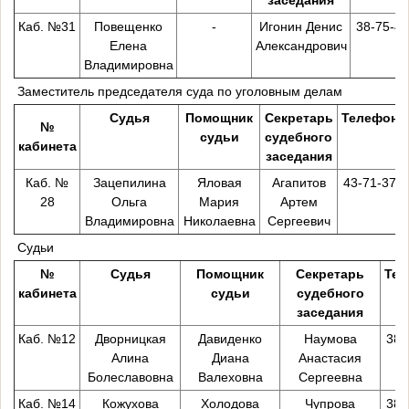
Каб. №31
Повещенко
-
Игонин Денис
38-75-40
Елена
Александрович
Владимировна
Заместитель председателя суда по уголовным делам
Судья
Помощник
Секретарь
Телефон
№
судьи
судебного
кабинета
заседания
Каб. №
Зацепилина
Яловая
Агапитов
43-71-37
28
Ольга
Мария
Артем
Владимировна
Николаевна
Сергеевич
Судьи
№
Судья
Помощник
Секретарь
Тел
кабинета
судьи
судебного
заседания
Каб. №12
Дворницкая
Давиденко
Наумова
38-
Алина
Диана
Анастасия
Болеславовна
Валеховна
Сергеевна
Каб. №14
Кожухова
Холодова
Чупрова
38-