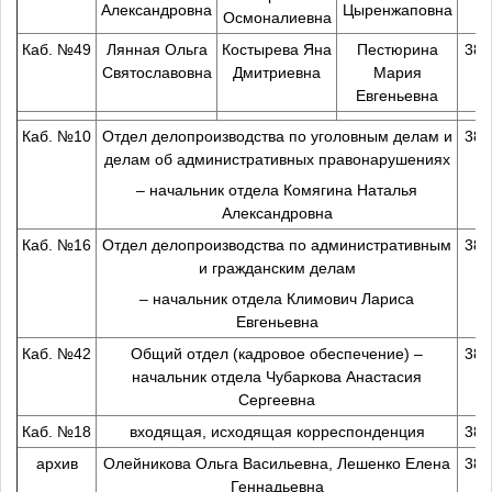
Александровна
Цыренжаповна
Осмоналиевна
Каб. №49
Лянная Ольга
Костырева Яна
Пестюрина
38-
Святославовна
Дмитриевна
Мария
Евгеньевна
Каб. №10
Отдел делопроизводства по уголовным делам и
38-
делам об административных правонарушениях
– начальник отдела Комягина Наталья
Александровна
Каб. №16
Отдел делопроизводства по административным
38-
и гражданским делам
– начальник отдела Климович Лариса
Евгеньевна
Каб. №42
Общий отдел (кадровое обеспечение) –
38-
начальник отдела Чубаркова Анастасия
Сергеевна
Каб. №18
входящая, исходящая корреспонденция
38-
архив
Олейникова Ольга Васильевна, Лешенко Елена
38-
Геннадьевна