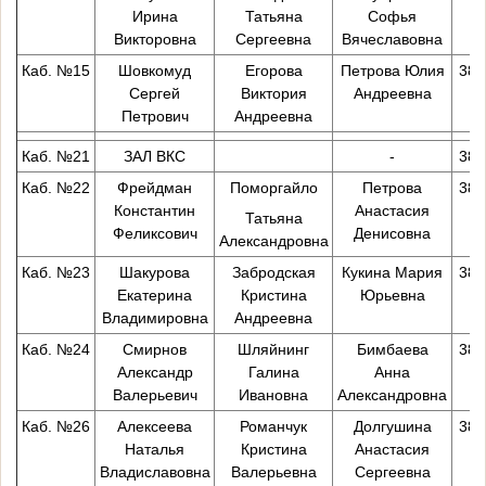
Ирина
Татьяна
Софья
Викторовна
Сергеевна
Вячеславовна
Каб. №15
Шовкомуд
Егорова
Петрова Юлия
38-
Сергей
Виктория
Андреевна
Петрович
Андреевна
Каб. №21
ЗАЛ ВКС
-
38-
Каб. №22
Фрейдман
Поморгайло
Петрова
38-
Константин
Анастасия
Татьяна
Феликсович
Денисовна
Александровна
Каб. №23
Шакурова
Забродская
Кукина Мария
38-
Екатерина
Кристина
Юрьевна
Владимировна
Андреевна
Каб. №24
Смирнов
Шляйнинг
Бимбаева
38-
Александр
Галина
Анна
Валерьевич
Ивановна
Александровна
Каб. №26
Алексеева
Романчук
Долгушина
38-
Наталья
Кристина
Анастасия
Владиславовна
Валерьевна
Сергеевна