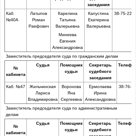
заседания
Каб.
Латыпов
Карелина
Капустина
38-75-22
№40А
Роман
Татьяна
Екатерина
Раефович
Валерьевна
Валерьевна
Минеева
Евгения
Александровна
Заместитель председателя суда по гражданским делам
Судья
Помощник
Секретарь
Телефо
№
судьи
судебного
кабинета
заседания
Каб. №47
Жильчинская
Воронова
Ермолаева
38-76-4
Лариса
Яна
Ирина
Владимировна
Сергеевна
Александровна
Заместитель председателя суда по административным
делам
Судья
Помощник
Секретарь
Телефо
№
судьи
судебного
кабинета
заседания