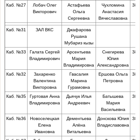
Каб. №27
Лобач Олег
Астафьева
Чухломина
38-
Викторович
Ольга
Анастасия
Сергеевна
Вячеславовна
Каб. №31
ЗАЛ ВКС
Джафарова
Рушана
Мубариз кызы
Каб. №33
Галата Сергей
Арсентьева
Снегирева
38-
Владимирович
Мария
Юлия
Владимировна
Александровна
Каб. №32
Захаренко
Гвасалия
Ершова Ольга
38-
Валентина
Марина
Петровна
Викторовна
Гурамовна
Каб. №35
Гуртовая Анна
Дьячук Илья
Батышева
38-
Владимировна
Андреевич
Мария
Васильевна
Каб. №36
Новоселецкая
Дементьева
Донскова Юлия
38-
Елена
Алёна
Владиславовна
Ивановна
Витальевна