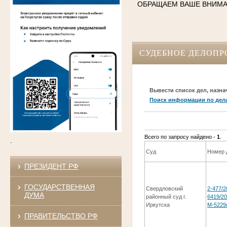
ОБРАЩАЕМ ВАШЕ ВНИМ
СУДЕБНОЕ ДЕЛОПР
Вывести список дел, назна
Поиск информации по дел
Всего по запросу найдено -
1
.
.
Суд
Номер 
ПРЕЗИДЕНТ РФ
ГОСУДАРСТВЕННАЯ
Свердловский
2-477/2
ДУМА
районный суд г.
6419/20
Иркутска
М-5229
ПРАВИТЕЛЬСТВО РФ