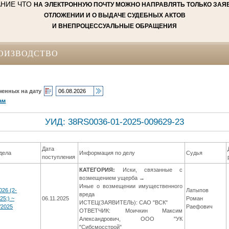
АНИЕ ЧТО
НА ЭЛЕКТРОННУЮ ПОЧТУ МОЖНО НАПРАВЛЯТЬ ТОЛЬКО ЗАЯВ
ОТЛОЖЕНИИ И О ВЫДАЧЕ СУДЕБНЫХ АКТОВ
И ВНЕПРОЦЕССУАЛЬНЫЕ ОБРАЩЕНИЯ
ОИЗВОДСТВО
ченных на дату
ам
УИД: 38RS0036-01-2025-009629-23
Дата
дела
Информация по делу
Судья
поступления
КАТЕГОРИЯ:
Иски, связанные с
возмещением ущерба →
Иные о возмещении имущественного
026 (2-
Латыпов
вреда
25;) ~
06.11.2025
Роман
ИСТЕЦ(ЗАЯВИТЕЛЬ): САО "ВСК"
/2025
Раефович
ОТВЕТЧИК: Моичкин Максим
Александрович, ООО "УК
"Сибсмосстрой"