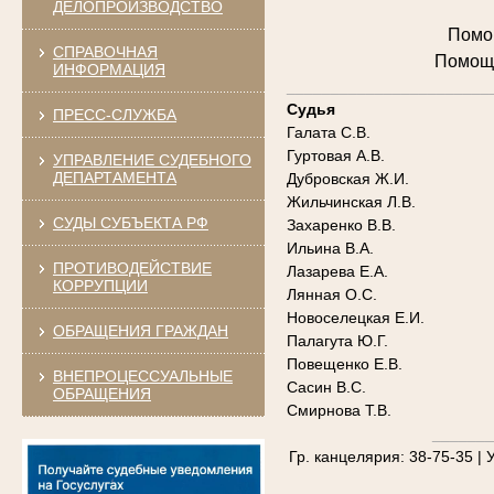
ДЕЛОПРОИЗВОДСТВО
Помощ
СПРАВОЧНАЯ
Помощн
ИНФОРМАЦИЯ
_______________________
Судья
ПРЕСС-СЛУЖБА
Галата С.В.
Гуртовая А.В.
УПРАВЛЕНИЕ СУДЕБНОГО
ДЕПАРТАМЕНТА
Дубровская Ж.И.
Жильчинская Л.В.
СУДЫ СУБЪЕКТА РФ
Захаренко В.В.
Ильина В.А.
ПРОТИВОДЕЙСТВИЕ
Лазарева Е.А.
КОРРУПЦИИ
Лянная О.С.
Новоселецкая Е.И.
ОБРАЩЕНИЯ ГРАЖДАН
Палагута Ю.Г.
Повещенко Е.В.
ВНЕПРОЦЕССУАЛЬНЫЕ
Сасин В.С.
ОБРАЩЕНИЯ
Смирнова Т.В.
_______
Гр. канцелярия: 38-75-35 | У