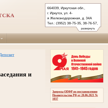
664039, Иркутская обл.,
г. Иркутск, ул. 4-
ТСКА
я Железнодорожная, д. 34A
Тел.: (3952) 38-75-35, 38-76-57,
38-37-70 (ф.)
развернуть
sverdlovsky.irk@sudrf.ru
Депозит
заседания и
Запросы ОПФР по постановлению
Правительства РФ от 28.06.2021 №
1037