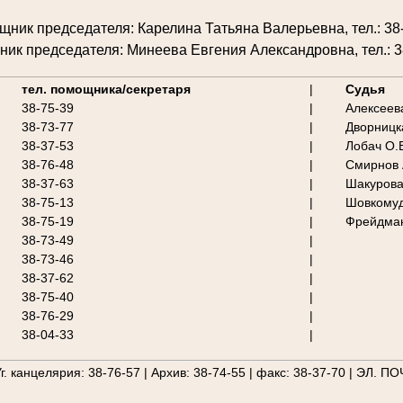
ник председателя: Карелина Татьяна Валерьевна, тел.: 38
ик председателя: Минеева Евгения Александровна, тел.: 3
________________________________________________________
тел. помощника/секретаря
|
Судья
38-75-39
|
Алексеев
38-73-77
|
Дворницк
38-37-53
|
Лобач О.
38-76-48
|
Смирнов 
38-37-63
|
Шакурова
38-75-13
|
Шовкомуд
38-75-19
|
Фрейдман
38-73-49
|
38-73-46
|
38-37-62
|
38-75-40
|
38-76-29
|
38-04-33
|
________________________________________________________
г. канцелярия: 38-76-57 | Архив: 38-74-55 | факс: 38-37-70 | ЭЛ. ПО