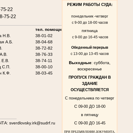
РЕЖИМ РАБОТЫ СУДА:
-75-22
8-75-22
понедельник -четверг
с 9-00 до 18-00 часов
___________________________
тел. помощника/секретаря
пятница
а Н.В.
38-01-02
с 9-00 до 16-45 часов
ая А.Б.
38-04-68
Обеденный перерыв
В.
38-72-82
с 13-00 до 13-45 часов
А.В.
38-76-33
 Е.В.
38-74-11
Выходные
: суббота,
 С.П.
38-00-10
воскресенье
 К.Ф.
38-03-45
ПРОПУСК ГРАЖДАН В
ЗДАНИЕ
ОСУЩЕСТВЛЯЕТСЯ
С понедельника по четверг
С
09-00 ДО 18-00
в пятницу
_______
ЧТА: sverdlovsky.irk@sudrf.ru
С
09-00 ДО 16-45
ПРИ ПРЕДЪЯВЛЕНИИ ДОКУМЕНТА,