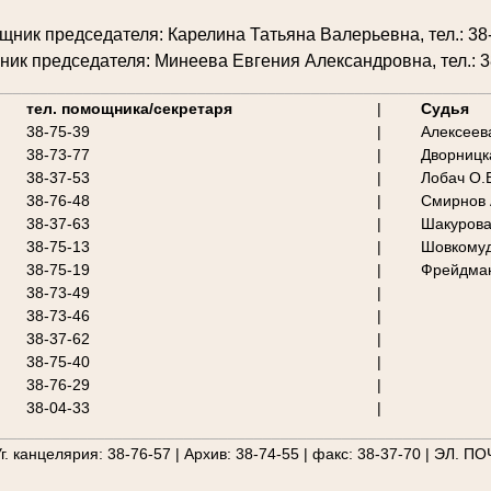
ник председателя: Карелина Татьяна Валерьевна, тел.: 38
ик председателя: Минеева Евгения Александровна, тел.: 3
________________________________________________________
тел. помощника/секретаря
|
Судья
38-75-39
|
Алексеев
38-73-77
|
Дворницк
38-37-53
|
Лобач О.
38-76-48
|
Смирнов 
38-37-63
|
Шакурова
38-75-13
|
Шовкомуд
38-75-19
|
Фрейдман
38-73-49
|
38-73-46
|
38-37-62
|
38-75-40
|
38-76-29
|
38-04-33
|
________________________________________________________
г. канцелярия: 38-76-57 | Архив: 38-74-55 | факс: 38-37-70 | ЭЛ. ПО