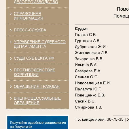
ДЕЛОПРОИЗВОДСТВО
Помощ
СПРАВОЧНАЯ
Помощн
ИНФОРМАЦИЯ
_______________________
Судья
ПРЕСС-СЛУЖБА
Галата С.В.
Гуртовая А.В.
УПРАВЛЕНИЕ СУДЕБНОГО
ДЕПАРТАМЕНТА
Дубровская Ж.И.
Жильчинская Л.В.
СУДЫ СУБЪЕКТА РФ
Захаренко В.В.
Ильина В.А.
ПРОТИВОДЕЙСТВИЕ
Лазарева Е.А.
КОРРУПЦИИ
Лянная О.С.
Новоселецкая Е.И.
ОБРАЩЕНИЯ ГРАЖДАН
Палагута Ю.Г.
Повещенко Е.В.
ВНЕПРОЦЕССУАЛЬНЫЕ
Сасин В.С.
ОБРАЩЕНИЯ
Смирнова Т.В.
_______
Гр. канцелярия: 38-75-35 | У