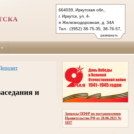
664039, Иркутская обл.,
г. Иркутск, ул. 4-
ТСКА
я Железнодорожная, д. 34A
Тел.: (3952) 38-75-35, 38-76-57,
38-37-70 (ф.)
развернуть
sverdlovsky.irk@sudrf.ru
Депозит
заседания и
Запросы ОПФР по постановлению
Правительства РФ от 28.06.2021 №
1037