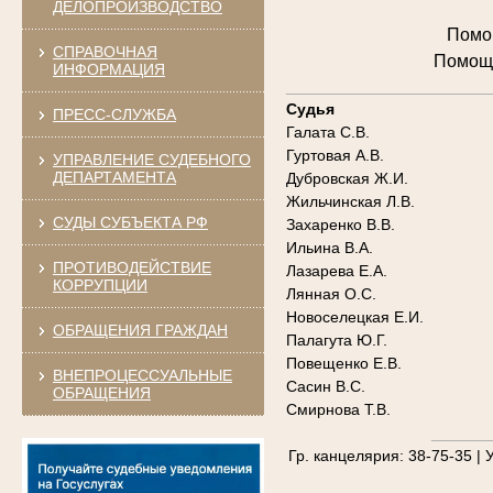
ДЕЛОПРОИЗВОДСТВО
Помощ
СПРАВОЧНАЯ
Помощн
ИНФОРМАЦИЯ
_______________________
Судья
ПРЕСС-СЛУЖБА
Галата С.В.
Гуртовая А.В.
УПРАВЛЕНИЕ СУДЕБНОГО
ДЕПАРТАМЕНТА
Дубровская Ж.И.
Жильчинская Л.В.
СУДЫ СУБЪЕКТА РФ
Захаренко В.В.
Ильина В.А.
ПРОТИВОДЕЙСТВИЕ
Лазарева Е.А.
КОРРУПЦИИ
Лянная О.С.
Новоселецкая Е.И.
ОБРАЩЕНИЯ ГРАЖДАН
Палагута Ю.Г.
Повещенко Е.В.
ВНЕПРОЦЕССУАЛЬНЫЕ
Сасин В.С.
ОБРАЩЕНИЯ
Смирнова Т.В.
_______
Гр. канцелярия: 38-75-35 | У