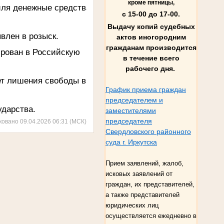
кроме пятницы,
биля денежные средства
с 15-00 до 17-00.
Выдачу копий судебных
влен в розыск.
актов иногородним
гражданам производится
ирован в Российскую
в течение всего
рабочего дня.
лет лишения свободы
в
График приема граждан
председателем и
ударства.
заместителями
председателя
ковано 09.04.2026 06:31 (МСК)
Свердловского районного
суда г. Иркутска
Прием заявлений, жалоб,
исковых заявлений от
граждан, их представителей,
а также представителей
юридических лиц
осуществляется ежедневно в