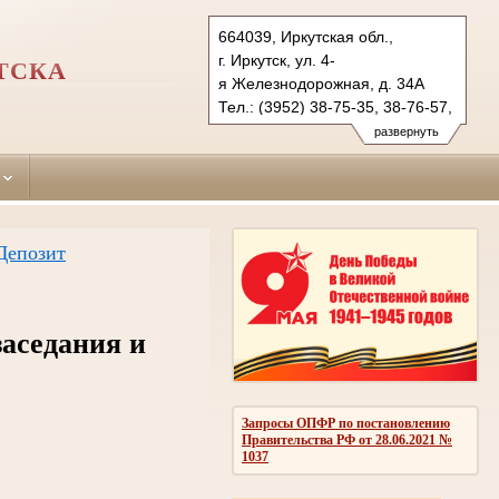
664039, Иркутская обл.,
г. Иркутск, ул. 4-
ТСКА
я Железнодорожная, д. 34A
Тел.: (3952) 38-75-35, 38-76-57,
38-37-70 (ф.)
развернуть
sverdlovsky.irk@sudrf.ru
Депозит
заседания и
Запросы ОПФР по постановлению
Правительства РФ от 28.06.2021 №
1037