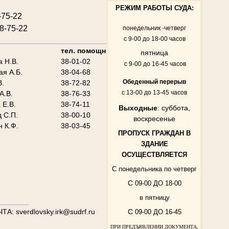
РЕЖИМ РАБОТЫ СУДА:
-75-22
8-75-22
понедельник -четверг
с 9-00 до 18-00 часов
___________________________
тел. помощника/секретаря
пятница
а Н.В.
38-01-02
с 9-00 до 16-45 часов
ая А.Б.
38-04-68
Обеденный перерыв
В.
38-72-82
с 13-00 до 13-45 часов
А.В.
38-76-33
 Е.В.
38-74-11
Выходные
: суббота,
 С.П.
38-00-10
воскресенье
 К.Ф.
38-03-45
ПРОПУСК ГРАЖДАН В
ЗДАНИЕ
ОСУЩЕСТВЛЯЕТСЯ
С понедельника по четверг
С
09-00 ДО 18-00
в пятницу
_______
ЧТА: sverdlovsky.irk@sudrf.ru
С
09-00 ДО 16-45
ПРИ ПРЕДЪЯВЛЕНИИ ДОКУМЕНТА,